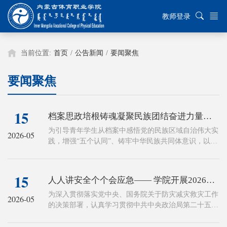
教师登录
当前位置:
首页
/
公告新闻
/
要闻聚焦
要闻聚焦
15
档案思政培根铸魂凝聚民族团结奋进力量——万人档案思政走进内蒙古体育职业学院
为引导青年学生从档案中感悟党的民族区域自治伟大实
2026-05
践，增强“五个认同”、铸牢中华民族共同体意识，以体
育精神培育时代新人，5月14日上午，内蒙古体育职业
学院联合内蒙古自治区档案馆，开展“档案思政培根铸
魂 凝聚民族团结奋进力量——万人档案思政进校园”主
15
人人讲安全个个会应急—— 学院开展2026年防灾减灾救灾专题讲座
题活动。内蒙古自治区档案馆副馆长谷磊及相关处室党
员干部，学院党委委员、副院长白志忠，思政课教师及
为深入贯彻落实党中央、国务院关于防灾减灾救灾工作
2026-05
学生代表参加活动。
的决策部署，认真学习贯彻中共中央政治局第二十五次
集体学习精神，按照应急管理部《关于做好2026年全国
防灾减灾日活动相关工作的通知》要求及自治区教育厅