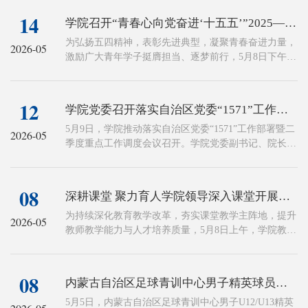
工作安排，5月14日，学院组织开展2026 年防灾减灾消
14
学院召开“青春心向党奋进‘十五五’”2025—2026学年五四评优表彰大会
防专题讲座，切实提升师生防灾减灾意识与应急避险自
救互救能力。
为弘扬五四精神，表彰先进典型，凝聚青春奋进力量，
2026-05
激励广大青年学子挺膺担当、逐梦前行，5月8日下午，
学院在办公楼一楼多媒体教室，隆重举行“青春心向党
奋进‘十五五’”2025—2026学年五四评优表彰大会。学院
党委副书记、院长杨宏军同志，刘文利、任悦、侯英俊
12
学院党委召开落实自治区党委“1571”工作部署暨二季度重点工作调度会
同志出席大会。各系部负责人、团总支书记及青年师生
代表齐聚一堂，共同见证这一荣耀时刻。
5月9日，学院推动落实自治区党委“1571”工作部署暨二
2026-05
季度重点工作调度会议召开。学院党委副书记、院长杨
宏军主持会议并讲话，强调要深入学习贯彻习近平总书
记对内蒙古系列重要讲话重要指示精神以及关于体育、
教育的重要论述和重要指示批示精神，坚持立党为公、
08
深耕课堂 聚力育人学院领导深入课堂开展听评课活动
为民造福、科学决策、真抓实干，全面落实自治区党
委“1571”工作部署，进一步统一思想、提高政治站位，
为持续深化教育教学改革，夯实课堂教学主阵地，提升
2026-05
增强统筹发展和安全的责任感紧迫感，全力推动学院各
教师教学能力与人才培养质量，5月8日上午，学院教务
项工作再上新台阶。
处组织开展常态化听评课专项活动。学院党委副书记、
院长杨宏军同志，刘文利、任悦同志及体育管理系相关
教师共同深入教学一线，走进课堂开展听评课工作。
08
内蒙古自治区足球青训中心男子精英球员选拔训练营圆满结营
5月5日，内蒙古自治区足球青训中心男子U12/U13精英