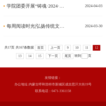
学院团委开展“铸魂·2024·缅怀革命先烈，赓续红色血脉”清明祭英烈活动
2024-04-03
每周阅读时光|弘扬传统文化传承中华之魂
2024-03-30
共
17页
共167条数据
首页
上一页
9
10
11
12
转到
页
13
14
15
下一页
尾页
友情链接：
办公地址:内蒙古呼和浩特市新城区成吉思汗大街19号
联系电话：0471-3361158