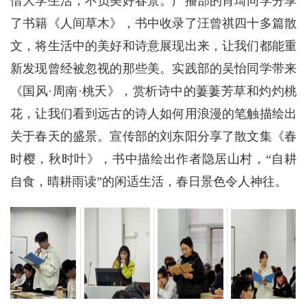
惜大学生活，不负美好春景。广播部的肖琦同学分享
了书籍《人间草木》，书中收录了汪曾祺四十多篇散
文，将生活中的美好和诗意展现出来，让我们都能重
新发现曾经被忽视的那些美。实践部的吴怡同学带来
《国风·周南·桃夭》，赏析诗中的萋萋芳草和灼灼桃
花，让我们看到远古的诗人如何用浪漫的笔触描绘出
关于春天的盛景。宣传部的刘东阳分享了散文集《春
时樱，秋时叶》，书中描绘出作者隐居山村，“自耕
自食，晴耕雨读”的闲适生活，春日景色令人神往。