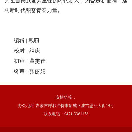
为担当民族复兴重任的时代新人，为奋进新征程、建
功新时代积蓄青春力量。
编辑 | 戴萌
校对 | 纳庆
初审 | 董雯佳
终审 | 张丽娟
友情链接：
办公地址:内蒙古呼和浩特市新城区成吉思汗大街19号
联系电话：0471-3361158