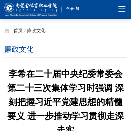
首页
/
廉政文化
廉政文化
李希在二十届中央纪委常委会
第二十三次集体学习时强调 深
刻把握习近平党建思想的精髓
要义 进一步推动学习贯彻走深
走实